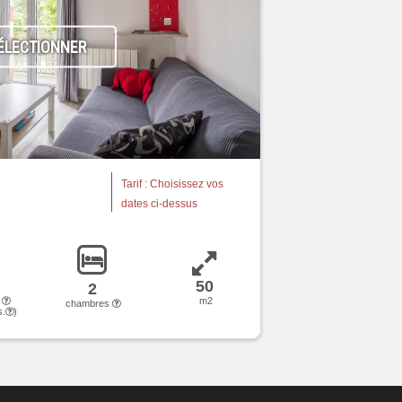
ÉLECTIONNER
Tarif : Choisissez vos
dates ci-dessus
50
2
s
m2
chambres
s.
)