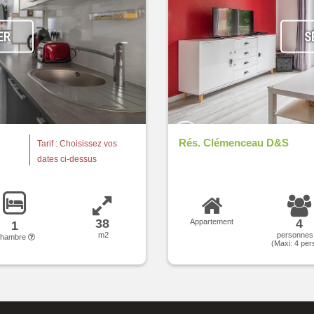
ER
S
Rés. Clémenceau D&S
Tarif : Choisissez vos
dates ci-dessus
38
4
Appartement
1
m2
personne
chambre
(Maxi:
4
per