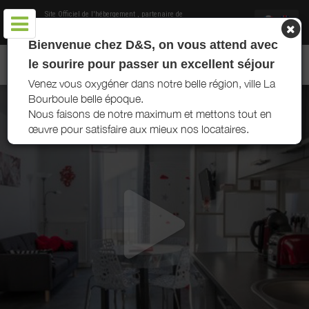
Site Officiel de l'hébergement
, partenaire de
Office de Tourisme du Massif du Sancy
Bienvenue chez D&S, on vous attend avec
LOCATIONS D&S 63 - LA BOURBOULE - MASSIF DU SANCY
le sourire pour passer un excellent séjour
Venez vous oxygéner dans notre belle région, ville La
Bourboule belle époque.
Nous faisons de notre maximum et mettons tout en
œuvre pour satisfaire aux mieux nos locataires.