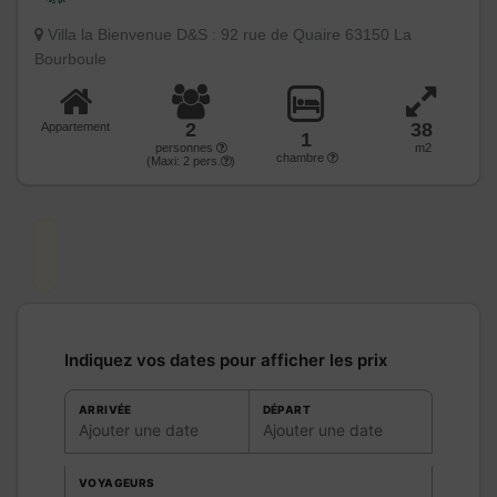
Villa la Bienvenue D&S : 92 rue de Quaire 63150 La
Bourboule
2
38
Appartement
1
personnes
m2
chambre
(Maxi:
2
pers.
)
Indiquez vos dates pour afficher les prix
ARRIVÉE
DÉPART
Ajouter une date
Ajouter une date
VOYAGEURS