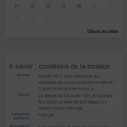
21
22
23
24
25
26
27
28
29
30
Effacer les dates
A savoir : conditions de la location
Arrivée
Arrivée 16 H, il est demandé aux
locataires de nous contacter la veille et 1
h avant votre arrivée le jour J.
Départ
Le départ se fait avant 10H, le locataire
fera savoir la veille de son départ s il
retient l'option ménage.
Langue(s)
Français
parlée(s)
Annulation/
Il est conseillé de prendre l'assurance