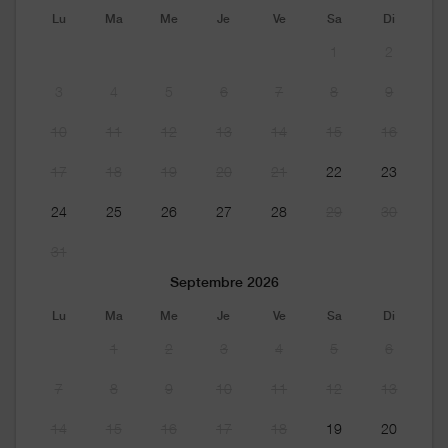
Lu
Ma
Me
Je
Ve
Sa
Di
1
2
3
4
5
6
7
8
9
10
11
12
13
14
15
16
17
18
19
20
21
22
23
24
25
26
27
28
29
30
31
Septembre 2026
Lu
Ma
Me
Je
Ve
Sa
Di
1
2
3
4
5
6
7
8
9
10
11
12
13
14
15
16
17
18
19
20