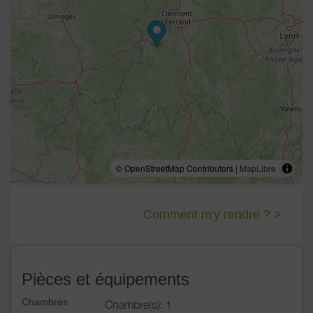
A noter que Sandrine la propriétaire, praticienne certifiée
en massages bien-être, offre aux dames un véritable
moment de détente et de sérénité, sur demande.
Massages du dos, des pieds et du visage au tarif de 25€
pour une durée de 40 minutes, ou un massage complet
postérieur au tarif de 45€ pour une heure. À partir
novembre 2024, elle proposera également le massage
bien être chi nei tsang.
© OpenStreetMap Contributors |
MapLibre
Comment m'y rendre ? >
Pièces et équipements
Chambres
Chambre(s): 1